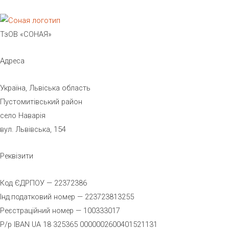
ТзОВ «СОНАЯ»
Адреса
Україна, Львіська область
Пустомитівський район
село Наварія
вул. Львівська, 154
Реквізити
Код ЄДРПОУ — 22372386
Інд.податковий номер — 223723813255
Реєстраційний номер — 100333017
Р/р IBAN UA 18 325365 0000002600401521131