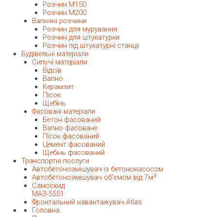
Розчин М150
Розчин М200
Вапняні розчини
Розчин для мурування
Розчин для штукатурки
Розчин під штукатурні станції
Будівельні матеріали
Сипучі матеріали
Відсів
Вапно
Керамзит
Пісок
Щебінь
Фасовані матеріали
Бетон фасований
Вапно фасоване
Пісок фасований
Цемент фасований
Щебінь фасований
Транспортні послуги
Автобетонозмішувач із бетононасосом
3
Автобетонозмішувач об’ємом від 7м
Самоскид
МАЗ-5551
Фронтальний навантажувач Atlas
Головна